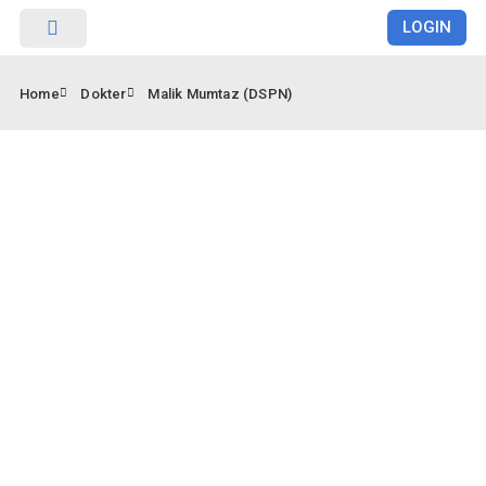
LOGIN
RUMAH SAKIT
Home
Dokter
Malik Mumtaz (DSPN)